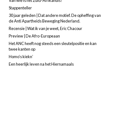
Van wie is het Zuid-Afrikahuis?
Stappenteller
30 jaar geleden | Dat andere motief. De opheffing van
de Anti Apartheids Beweging Nederland.
Recensie | Wat ik van je weet, Eric Chacour
Preview | De Afro-Europeaan
Het ANC heeft nog steeds een sleutelpositie en kan
twee kanten op
Homo’s kiekn’
Een heerlijk leven na het Hiernamaals