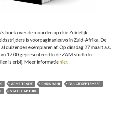
’s boek over de moorden op drie Zuidelijk
eidsstrijders is voorpaginanieuws in Zuid-Afrika. De
al duizenden exemplaren af. Op dinsdag 27 maart a.s.
om 17.00 gepresenteerd in de ZAM studio in
en is erbij. Meer informatie
hier
.
KI
ARMS TRADE
CHRIS HANI
DULCIE SEPTEMBER
K
STATE CAPTURE