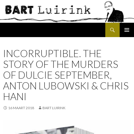
Search
SKIP
PRIMAR
TO
MENU
CONTENT
INCORRUPTIBLE. THE
STORY OF THE MURDERS
OF DULCIE SEPTEMBER,
ANTON LUBOWSKI & CHRIS
HANI
16 MAART 2018
BART LUIRINK