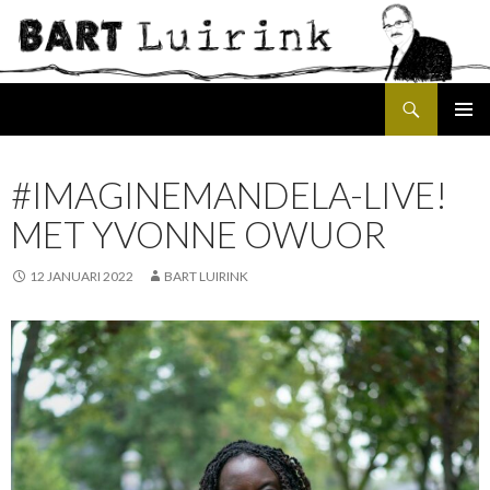
Search
SKIP
PRIMAR
TO
MENU
CONTENT
#IMAGINEMANDELA-LIVE!
MET YVONNE OWUOR
12 JANUARI 2022
BART LUIRINK