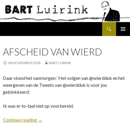
Search
SKIP
PRIMAR
TO
MENU
CONTENT
AFSCHEID VAN WIERD
18 NOVEMBER 2018
BART LUIRINK
Daar stond het vanmorgen: ‘Het volgen van @wierdduk en het
weergeven van de Tweets van @wierdduk is voor jou
geblokkeerd’.
Ik was er to-taal niet op voorbereid.
Continue reading
→