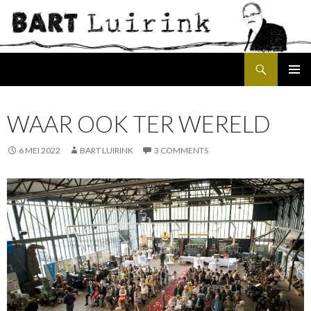
Search
SKIP
PRIMAR
TO
MENU
CONTENT
WAAR OOK TER WERELD
6 MEI 2022
BART LUIRINK
3 COMMENTS