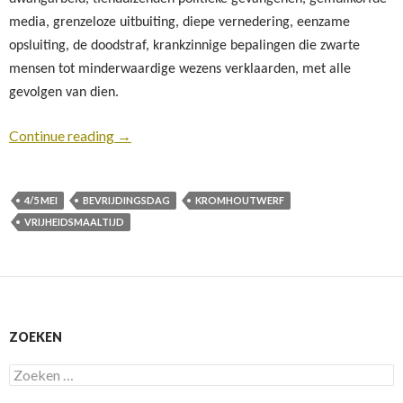
media, grenzeloze uitbuiting, diepe vernedering, eenzame
opsluiting, de doodstraf, krankzinnige bepalingen die zwarte
mensen tot minderwaardige wezens verklaarden, met alle
gevolgen van dien.
Continue reading
→
4/5 MEI
BEVRIJDINGSDAG
KROMHOUTWERF
VRIJHEIDSMAALTIJD
ZOEKEN
Zoeken
naar: