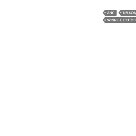
ANC
NELSO
WINNIE DOCUME