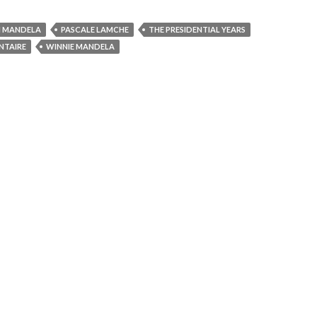
N MANDELA
PASCALE LAMCHE
THE PRESIDENTIAL YEARS
NTAIRE
WINNIE MANDELA