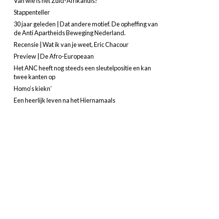
Van wie is het Zuid-Afrikahuis?
Stappenteller
30 jaar geleden | Dat andere motief. De opheffing van
de Anti Apartheids Beweging Nederland.
Recensie | Wat ik van je weet, Eric Chacour
Preview | De Afro-Europeaan
Het ANC heeft nog steeds een sleutelpositie en kan
twee kanten op
Homo’s kiekn’
Een heerlijk leven na het Hiernamaals