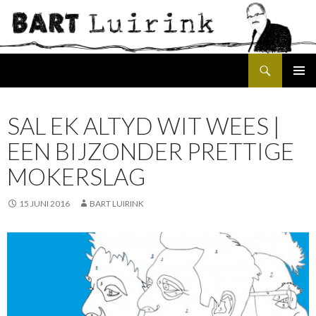
Search
SKIP
PRIMAR
TO
MENU
CONTENT
SAL EK ALTYD WIT WEES |
EEN BIJZONDER PRETTIGE
MOKERSLAG
15 JUNI 2016
BART LUIRINK