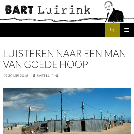
Search
SKIP
PRIMAR
TO
MENU
CONTENT
LUISTEREN NAAR EEN MAN
VAN GOEDE HOOP
30 MEI 2016
BART LUIRINK