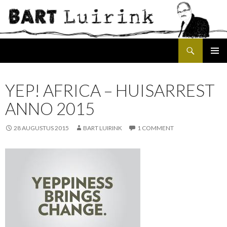
Search
SKIP
PRIMAR
TO
MENU
CONTENT
YEP! AFRICA – HUISARREST
ANNO 2015
28 AUGUSTUS 2015
BART LUIRINK
1 COMMENT