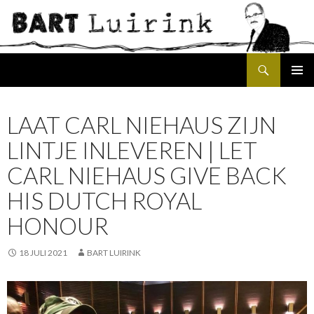
Search
SKIP
PRIMAR
TO
MENU
CONTENT
LAAT CARL NIEHAUS ZIJN
LINTJE INLEVEREN | LET
CARL NIEHAUS GIVE BACK
HIS DUTCH ROYAL
HONOUR
18 JULI 2021
BART LUIRINK