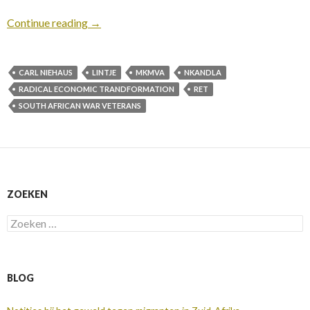
Continue reading
→
CARL NIEHAUS
LINTJE
MKMVA
NKANDLA
RADICAL ECONOMIC TRANDFORMATION
RET
SOUTH AFRICAN WAR VETERANS
ZOEKEN
Zoeken
naar:
BLOG