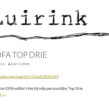
DFA TOP DRIE
014
BART LUIRINK
utube.com/watch?v=O1uEGB56OfY
e IDFA editie! Hierbij mijn persoonlijke Top Drie.
ng
→