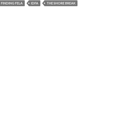
FINDING FELA
IDFA
THE SHORE BREAK