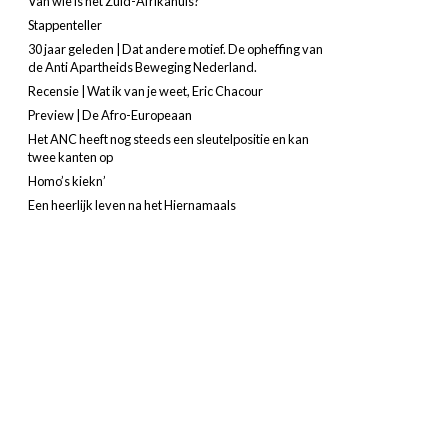
Van wie is het Zuid-Afrikahuis?
Stappenteller
30 jaar geleden | Dat andere motief. De opheffing van
de Anti Apartheids Beweging Nederland.
Recensie | Wat ik van je weet, Eric Chacour
Preview | De Afro-Europeaan
Het ANC heeft nog steeds een sleutelpositie en kan
twee kanten op
Homo’s kiekn’
Een heerlijk leven na het Hiernamaals