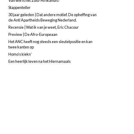
Van wie is het Zuid-Afrikahuis?
Stappenteller
30 jaar geleden | Dat andere motief. De opheffing van
de Anti Apartheids Beweging Nederland.
Recensie | Wat ik van je weet, Eric Chacour
Preview | De Afro-Europeaan
Het ANC heeft nog steeds een sleutelpositie en kan
twee kanten op
Homo’s kiekn’
Een heerlijk leven na het Hiernamaals