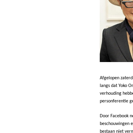
Afgelopen zaterd
langs dat Yoko On
verhouding hebbe
personferentie 
Door Facebook ne
beschouwingen en
bestaan niet ver