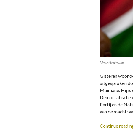
Mmusi Maimane
Gisteren woonde
uitgesproken do
Maimane. Hij is 
Democratische A
Partij en de Nati
aan de macht wa
Continue readi