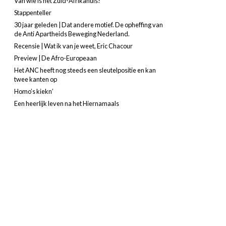
Van wie is het Zuid-Afrikahuis?
Stappenteller
30 jaar geleden | Dat andere motief. De opheffing van
de Anti Apartheids Beweging Nederland.
Recensie | Wat ik van je weet, Eric Chacour
Preview | De Afro-Europeaan
Het ANC heeft nog steeds een sleutelpositie en kan
twee kanten op
Homo’s kiekn’
Een heerlijk leven na het Hiernamaals