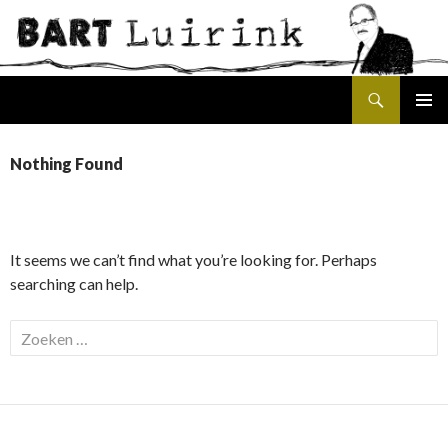
Search
SKIP
PRIMAR
TO
MENU
CONTENT
Nothing Found
It seems we can’t find what you’re looking for. Perhaps
searching can help.
Zoeken
naar: